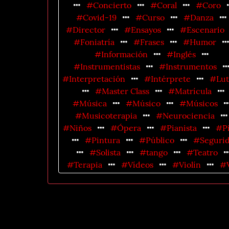
#Concierto
#Coral
#Coro
#Covid-19
#Curso
#Danza
#Director
#Ensayos
#Escenario
#Foniatría
#Frases
#Humor
#Información
#Inglés
#Instrumentistas
#Instrumentos
#Interpretación
#Intérprete
#Lut
#Master Class
#Matrícula
#Música
#Músico
#Músicos
#Musicoterapia
#Neurociencia
#Niños
#Ópera
#Pianista
#P
#Pintura
#Público
#Seguri
#Solista
#tango
#Teatro
#Terapia
#Vídeos
#Violín
#