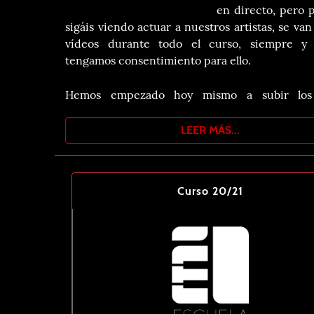
en directo, pero 
sigáis viendo actuar a nuestros artistas, se van
vídeos durante todo el curso, siempre y
tengamos consentimiento para ello.
Hemos empezado hoy mismo a subir los
navideños. Ya podeís encontrar el primero en
Canal de Youtube, en Facebook y en Twitter. A 
LEER MÁS...
de las vacaciones iremos subiendo el resto.
Gracias a todas las personas que colaboran
Curso 20/21
artistas por "enfrentarse" a la cámara.