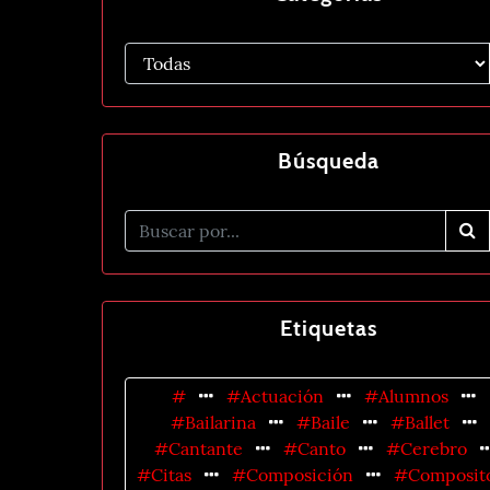
Búsqueda
Etiquetas
#
#Actuación
#Alumnos
#Bailarina
#Baile
#Ballet
#Cantante
#Canto
#Cerebro
#Citas
#Composición
#Composit